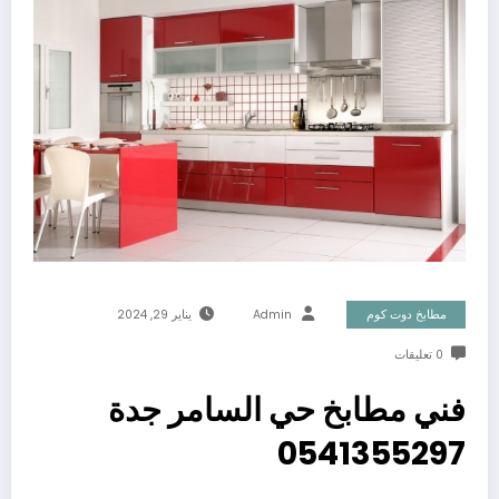
مطابخ دوت كوم
Admin
يناير 29, 2024
0 تعليقات
فني مطابخ حي السامر جدة
0541355297