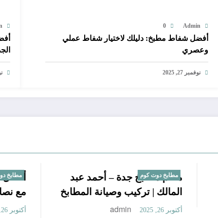
n
0
Admin
أفضل شفاط مطبخ: دليلك لاختيار شفاط عملي
أفض
وعصري
الجد
نوفمبر 27, 2025
نوف
طابخ في جدة
مطابخ دوت كوم
معلم مطابخ جدة – أحمد عب
المالك | تركيب وصيانة المط
admin
admin
أكتوبر 26, 2025