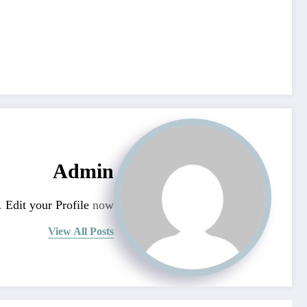
Admin
n.
Edit your Profile
now.
View All Posts