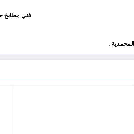
فني مطابخ حي البساتين 55297
لمحمدية .