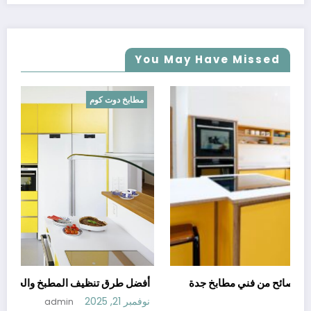
You May Have Missed
خ دوت كوم
مطابخ دوت 
طريقة لتنظيف المطبخ مع نصائح من فني مطابخ جدة
أفضل طرق ت
20
نوفمبر 21, 2025
admin